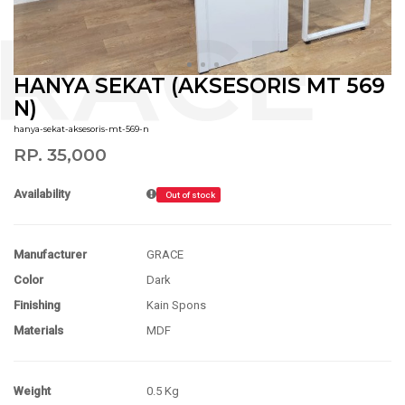
HANYA SEKAT (AKSESORIS MT 569
N)
hanya-sekat-aksesoris-mt-569-n
RP. 35,000
Availability
Out of stock
Manufacturer
GRACE
Color
Dark
Finishing
Kain Spons
Materials
MDF
Weight
0.5 Kg