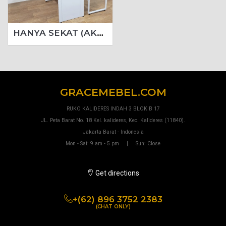
HANYA SEKAT (AKSESORIS MT 569 N)
GRACEMEBEL.COM
RUKO KALIDERES INDAH 3 BLOK B 17
JL. Peta Barat No. 18 Kel. kalideres, Kec. Kalideres (11840).
Jakarta Barat - Indonesia
Mon - Sat: 9 am - 5 pm | Sun: Close
Get directions
+(62) 896 3752 2383
(CHAT ONLY)