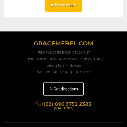
GRACEMEBEL.COM
RUKO KALIDERES INDAH 3 BLOK B 17
JL. Peta Barat No. 18 Kel. kalideres, Kec. Kalideres (11840).
Jakarta Barat - Indonesia
Mon - Sat: 9 am - 5 pm | Sun: Close
Get directions
+(62) 896 3752 2383
(CHAT ONLY)